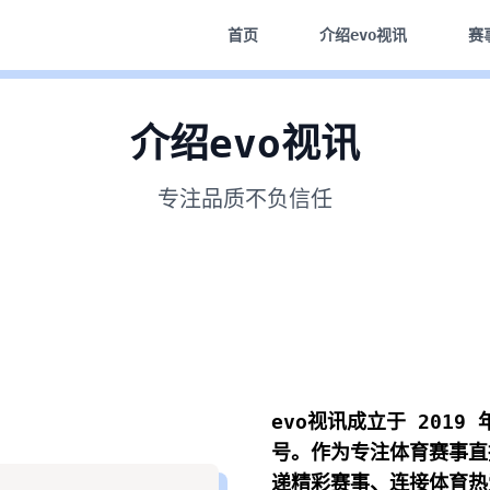
首页
介绍
evo视讯
赛
介绍
evo视讯
专注品质不负信任
evo视讯
成立于 2019
号。作为专注体育赛事直
递精彩赛事、连接体育热